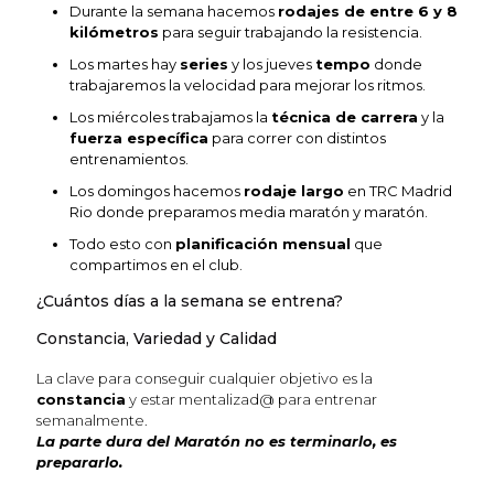
Durante la semana hacemos
rodajes de entre 6 y 8
kilómetros
para seguir trabajando la resistencia.
Los martes hay
series
y los jueves
tempo
donde
trabajaremos la velocidad para mejorar los ritmos.
Los miércoles trabajamos la
técnica de carrera
y la
fuerza específica
para correr con distintos
entrenamientos.
Los domingos hacemos
rodaje largo
en TRC Madrid
Rio donde preparamos media maratón y maratón.
Todo esto con
planificación mensual
que
compartimos en el club.
¿Cuántos días a la semana se entrena?
Constancia, Variedad y Calidad
La clave para conseguir cualquier objetivo es la
constancia
y estar mentalizad@ para entrenar
semanalmente.
La parte dura del Maratón no es terminarlo, es
prepararlo.