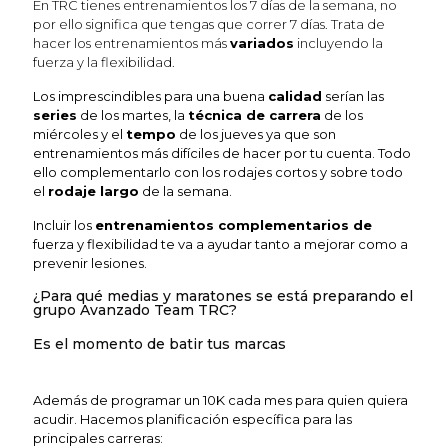
En TRC tienes entrenamientos los 7 días de la semana, no
por ello significa que tengas que correr 7 días. Trata de
hacer los entrenamientos más
variados
incluyendo la
fuerza y la flexibilidad.
Los imprescindibles para una buena
calidad
serían las
series
de los martes, la
técnica de carrera
de los
miércoles y el
tempo
de los jueves ya que son
entrenamientos más difíciles de hacer por tu cuenta.
Todo
ello complementarlo con los rodajes cortos y sobre todo
el
rodaje largo
de la semana.
Incluir los
entrenamientos complementarios de
fuerza y flexibilidad te va a ayudar tanto a mejorar como a
prevenir lesiones.
¿Para qué medias y maratones se está preparando el
grupo Avanzado Team TRC?
Es el momento de batir tus marcas
Además de programar un 10K cada mes para quien quiera
acudir. Hacemos planificación específica para las
principales carreras: