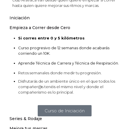
club Aravaca van desde quién quiere empezar a correr
hasta quien quiere mejorar sus ritmos y marcas.
Iniciación
Empieza a Correr desde Cero
Si corres entre 0 y 5 kilómetros
Curso progresivo de 12 semanas donde acabarás
corriendo un 10K.
Aprende Técnica de Carrera y Técnica de Respiración.
Retos semanales donde medir tu progresión.
Disfrutarás de un ambiente único en el que todos los
compañer@s tenéis el mismo nivel y donde el
compañerismo es lo principal.
Curso de Iniciación
Series & Rodaje
Mejora tus marcas