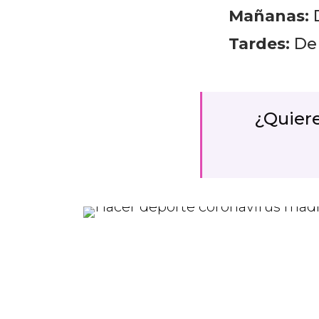
Mañanas:
D
Tardes:
De 
¿Quier