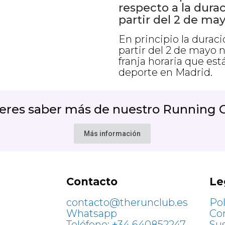
respecto a la durac
partir del 2 de may
En principio la durac
partir del 2 de mayo n
franja horaria que est
deporte en Madrid.
eres saber más de nuestro
Running 
Más información
Contacto
Le
contacto@therunclub.es
Pol
Whatsapp
Co
Teléfono: +34 640852247
Su