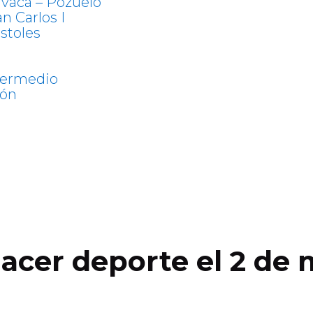
avaca – Pozuelo
n Carlos I
stoles
termedio
tón
acer deporte el 2 de