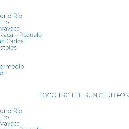
drid Río
tiro
Aravaca
avaca – Pozuelo
n Carlos I
stoles
termedio
tón
drid Río
tiro
Aravaca