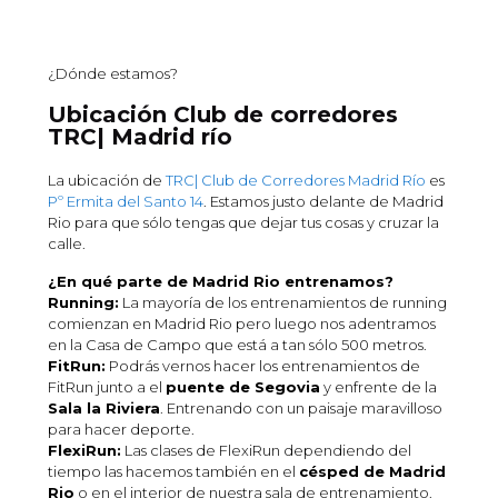
¿Dónde estamos?
Ubicación Club de corredores
TRC| Madrid río
La ubicación de
TRC| Club de Corredores Madrid Río
es
Pº Ermita del Santo 14
. Estamos justo delante de Madrid
Rio para que sólo tengas que dejar tus cosas y cruzar la
calle.
¿En qué parte de Madrid Rio entrenamos?
Running:
La mayoría de los entrenamientos de running
comienzan en Madrid Rio pero luego nos adentramos
en la Casa de Campo que está a tan sólo 500 metros.
FitRun:
Podrás vernos hacer los entrenamientos de
FitRun junto a el
puente de Segovia
y enfrente de la
Sala la Riviera
. Entrenando con un paisaje maravilloso
para hacer deporte.
FlexiRun:
Las clases de FlexiRun dependiendo del
tiempo las hacemos también en el
césped de Madrid
Rio
o en el interior de nuestra sala de entrenamiento.